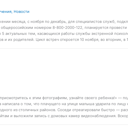
учения
,
Новости
жении месяца, с ноября по декабрь, для специалистов служб, под
 общероссийским номером 8-800-2000-122, планируется провести 1
ы 5 актуальных тем, касающихся работы службы экстренной психол
в и их родителей. Цикл встреч откроется 10 ноября, во вторник, в
присмотритесь к этим фотографиям, узнайте своего ребенка!» — по
а написала о том, что плачущего на улице малыша ударила по лицу
одного из столичных районов. Соседи отреагировали быстро — ра
айтам и выложили запись с домовых камер видеонаблюдения. Вско