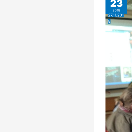
23
2018
27.11.201
8