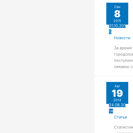
Сен
8
2015
31.10.201
5
Новости
За время
городско
поступило
связаны 
Авг
19
2014
24.08.20
14
Статьи
Статисти