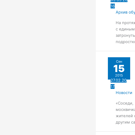
16
Архив об
На протя
с единым
затронут
подростко
Сен
15
2015
27.02.20
17
Новости
«Соседи, 
москвичк
жителей 
другим с