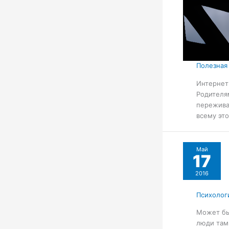
Полезная
Интернет
Родителя
пережива
всему это
Май
17
2016
Психолог
Может бы
люди там