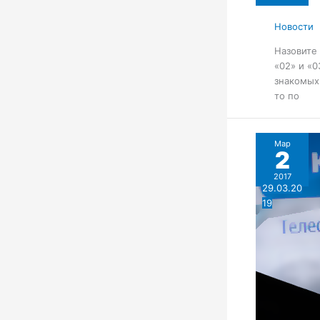
Новости
Назовите 
«02» и «0
знакомых 
то по
Мар
2
2017
29.03.20
19