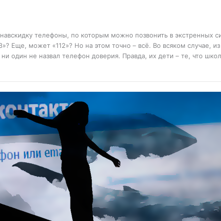
навскидку телефоны, по которым можно позвонить в экстренных сит
3»? Еще, может «112»? Но на этом точно – всё. Во всяком случае, 
ни один не назвал телефон доверия. Правда, их дети – те, что школ