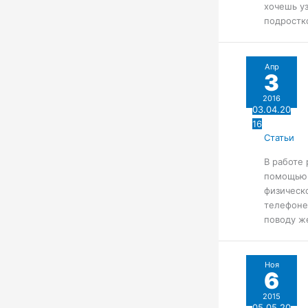
хочешь уз
подростк
Апр
3
2016
03.04.20
16
Статьи
В работе
помощью 
физическ
телефоне
поводу ж
Ноя
6
2015
05.05.20