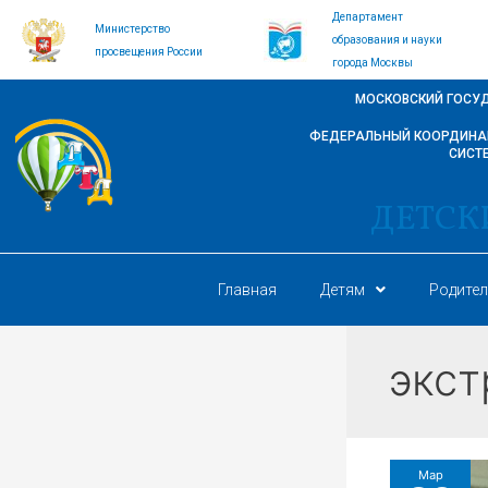
Перейти
Департамент
Министерство
к
образования и науки
просвещения России
содержимому
города Москвы
МОСКОВСКИЙ ГОСУ
ФЕДЕРАЛЬНЫЙ КООРДИНАЦ
СИСТ
ДЕТСК
Главная
Детям
Родите
экст
Мар