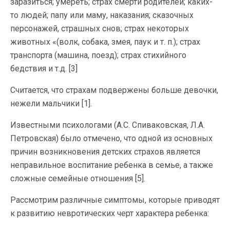
заразиться; умереть; страх смерти родителей; каких-
то людей; папу или маму, наказания; сказочных
персонажей, страшных снов; страх некоторых
животных «(волк, собака, змея, паук и т. п.); страх
транспорта (машина, поезд); страх стихийного
бедствия и т.д. [3]
Считается, что страхам подвержены больше девочки,
нежели мальчики [1].
Известными психологами (А.С. Спиваковская, Л.А.
Петровская) было отмечено, что одной из основных
причин возникновения детских страхов является
неправильное воспитание ребенка в семье, а также
сложные семейные отношения [5].
Рассмотрим различные симптомы, которые приводят
к развитию невротических черт характера ребенка: