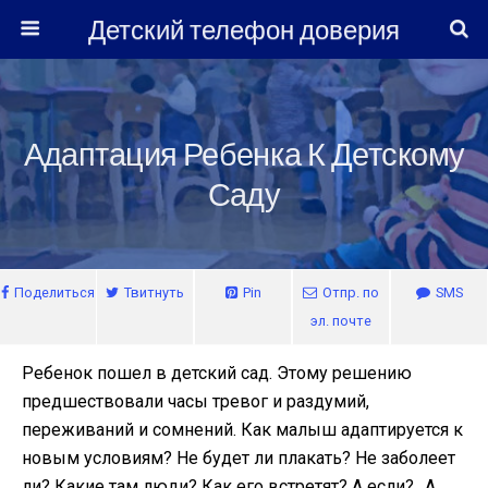
Детский телефон доверия
Адаптация Ребенка К Детскому
Саду
Поделиться
Твитнуть
Pin
Отпр. по
SMS
эл. почте
Ребенок пошел в детский сад. Этому решению
предшествовали часы тревог и раздумий,
переживаний и сомнений. Как малыш адаптируется к
новым условиям? Не будет ли плакать? Не заболеет
ли? Какие там люди? Как его встретят? А если?.. А