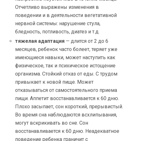
Отчетливо выражены изменения в
поведении и в деятельности вегетативной
нервной системы: нарушение стула,
бледность, потливость, диатез и т.д.
тяжелая адаптация
— длится от 2 до 6
месяцев, ребенок часто болеет, теряет уже
имеющиеся навыки, может наступить как
физическое, так и психическое истощение
организма. Стойкий отказ от еды. С трудом
привыкает к новой пище. Может
отказываться от самостоятельного приема
пищи.
Аппетит восстанавливаетс
я к 60 дню.
Плохо засыпает, сон короткий, прерывистый.
Во время сна наблюдаются всхлипывания,
могут вскрикивать во сне. Сон
восстанавливаетс
я к 60 дню. Неадекватное
поведение ребенка граничит с