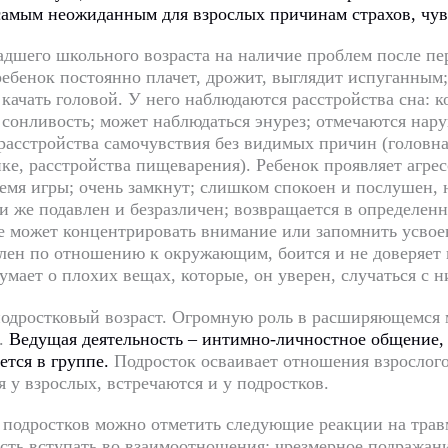
самым неожиданным для взрослых причинам страхов, чувс
адшего школьного возраста на наличие проблем после п
ребенок постоянно плачет, дрожит, выглядит испуганным;
 качать головой. У него наблюдаются расстройства сна:
 сонливость; может наблюдаться энурез; отмечаются нар
расстройства самочувствия без видимых причин (головна
ке, расстройства пищеварения). Ребенок проявляет агрес
ремя игры; очень замкнут; слишком спокоен и послушен, 
и же подавлен и безразличен; возвращается в определен
не может концентрировать внимание или запомнить усвоен
лен по отношению к окружающим, боится и не доверяет и
умает о плохих вещах, которые, он уверен, случаться с 
дростковый возраст. Огромную роль в расширяющемся м
.
Ведущая деятельность – интимно-личностн
ое общение,
ется в группе.
Подросток осваивает отношения взрослого
я у взрослых, встречаются и у подростков.
подростков можно отметить следующие реакции на трав
сть вступать во взаимоотношения; чрезмерное подражан