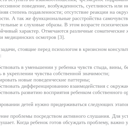
рессивное поведение, возбужденность, суетливость или н
йняя степень подавленности; отсутствие реакции на окр
сти. А так же функциональные расстройства самочувстви
тельные и слуховые образы. В этом возрасте психически
ойчивый характер. Отмечаются различные соматические 
ми медицинских осмотров [3].
задачи, стоящие перед психологом в кризисном консульти
:
ствовать в уменьшении у ребенка чувств стыда, вины, б
ь в укреплении чувства собственной значимости;
ировать новые поведенческие паттерны;
бствовать дифференцировани
ю взаимодействия с окруж
ствовать развитию восприятия ребенком собственного о
ировании детей нужно придерживаться следующих этапов 
ение проблемы посредством активного слушания. Для уст
лушает. Когда ребенок готов обсуждать проблему, важно 