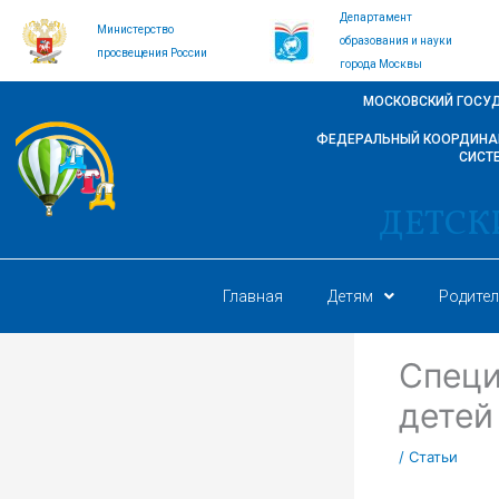
Перейти
Департамент
Министерство
к
образования и науки
просвещения России
содержимому
города Москвы
МОСКОВСКИЙ ГОСУ
ФЕДЕРАЛЬНЫЙ КООРДИНАЦ
СИСТ
ДЕТСК
Главная
Детям
Родите
Специ
детей
/
Статьи