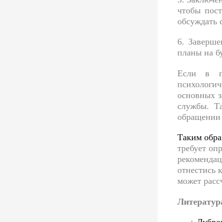
чтобы пост
обсуждать 
6. Заверш
планы на б
Если в пр
психологич
основных з
службы. Т
обращении 
Таким обра
требует оп
рекомендац
отнестись 
может расс
Литератур