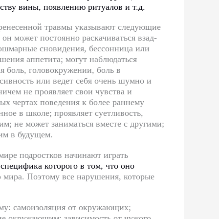
тву вины, появлению ритуалов и т.д.
еренесенной травмы указывают следующие
 он может постоянно раскачиваться взад-
 кошмарные сновидения, бессонница или
ушения аппетита; могут наблюдаться
я боль, головокружении, боль в
сивность или ведет себя очень шумно и
ничем не проявляет свои чувства и
ных чертах поведения к более раннему
ное в школе; проявляет суетливость,
м; не может заниматься вместе с другими;
ним в будущем.
ире подростков начинают играть
 специфика которого в том, что оно
 мира. Поэтому все нарушения, которые
му: самоизоляция от окружающих;
ие окружающим; зависимость от чужого