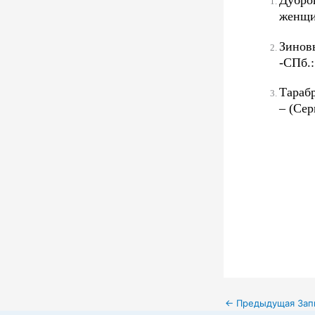
Дубро
женщи
Зинов
-СПб.:
Тараб
– (Сер
←
Предыдущая Зап