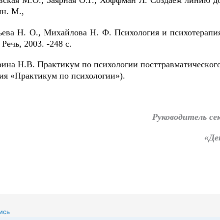
вская М.О., Заярная О.Г., Хоффман Л. Создаём линию до
н. М.,
ьева Н. О., Михайлова Н. Ф. Психология и психотерапи
 Речь, 2003. -248 с.
рина Н.В. Практикум по психологии посттравматическ
ог
ия «Практикум по психологии»).
Руководитель се
«Де
ись