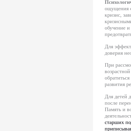
Психологич
ощущения с
кризис, за
кризисными
обучение и
предотврат
Для эффект
доверия не
При рассмо
возрастной
обратиться
развития р
Для детей 
после пере
Память и в
деятельнос
старших по
приписыван