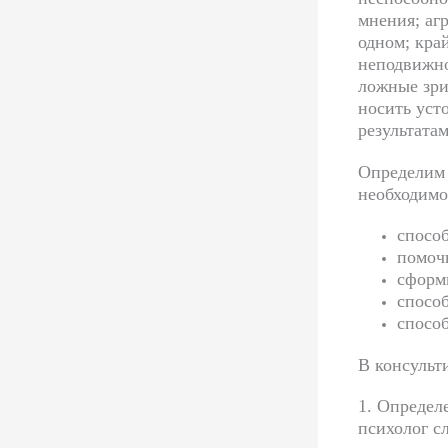
мнения; аг
одном; кра
неподвижно
ложные зри
носить уст
результата
Определим 
необходимо
способ
помоч
сформ
спосо
способ
В консульт
1. Определ
психолог с