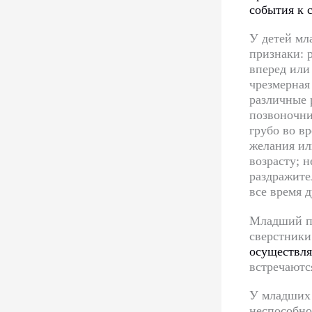
события к 
У детей мл
признаки: 
вперед или
чрезмерная
различные 
позвоночни
грубо во в
желания ил
возрасту; 
раздражите
все время д
Младший по
сверстники
осуществля
встречаютс
У младших 
неспособно