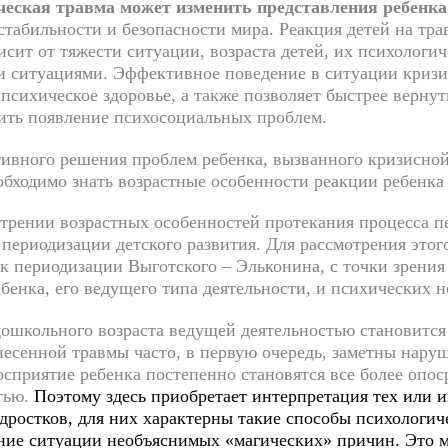
еская травма может изменить представления ребенка о
табильности и безопасности мира. Реакция детей на тра
висит от тяжести ситуации, возраста детей, их психологи
 ситуациями. Эффективное поведение в ситуации кризис
 психическое здоровье, а также позволяет быстрее верн
ить появление психосоциальных проблем.
ивного решения проблем ребенка, вызванного кризисной
обходимо знать возрастные особенности реакции ребенка 
трении возрастных особенностей протекания процесса п
 периодизации детского развития. Для рассмотрения это
 к периодизации Выготского – Эльконина, с точки зрени
ебенка, его ведущего типа деятельности, и психических 
дошкольного возраста ведущей деятельностью становится 
несенной травмы часто, в первую очередь, заметны нару
осприятие ребенка постепенно становятся все более оп
тью.
Поэтому здесь приобретает интерпретация тех или и
дростков, для них характерны такие способы психологич
ие ситуации необъяснимых «магических» причин. Это 