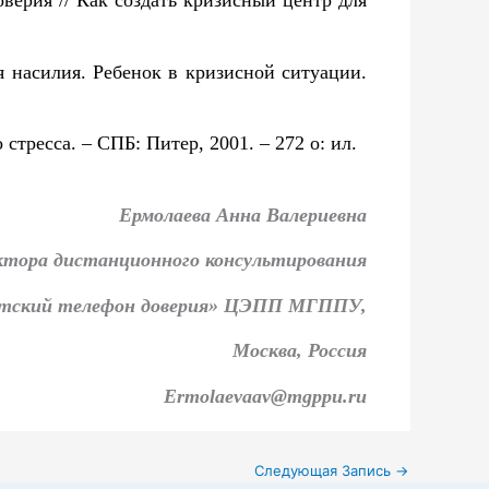
верия // Как создать кризисный центр для
я насилия. Ребенок в кризисной ситуации.
о стресса. – СПБ: Питер, 2001. – 272 о: ил.
Ермолаева Анна Валериевна
ктора дистанционного консультирования
тский телефон доверия» ЦЭПП МГППУ,
Москва, Россия
Ermolaevaav@mgpp
u.ru
Следующая Запись
→