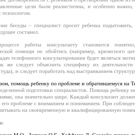
авленные цели были реалистичны, и особенно важно, 
с психологом.
ение беседы – специалист просит ребенка подытожить
удущее составил.
оцессе работы консультанту становится понятно
еской помощи не обойтись (например, кризисного цен
адач телефонного консультирования будет являться мот
ак же следует объяснить специфику их деятельности 
туда), и следует поработать над выстраиванием структу
зом, помощь ребенку по проблеме и обратившемуся на Т
ределенной подготовки специалистов. Помощь ребенку н
иями, она значительно шире. Каждый консультант должен
к его проблеме с вниманием и пониманием. При соблюд
читывать на своевременную и квалифицированну
ю помо
а: