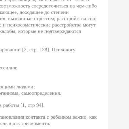
евозможность сосредоточиться на чем-либо
ужающее, доходящее до степени
я, вызванные стрессом; расстройства сна;
е и психосоматически
е расстройства могут
жалобы, которые не подтверждаются
ровании [2, стр. 138]. Психологу
ессилия;
ающими людьми;
рганизма, самоопределения.
работы [1, стр 94].
ановления контакта с ребенком важно, как
услышать три момента: