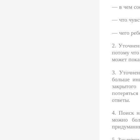
— в чем со
— что чувс
— чего реб
2. Уточнен
потому что
может пока
3. Уточне
больше ин
закрытого
потеряться
ответы.
4. Поиск 
можно бол
придуманны
5. Заключе