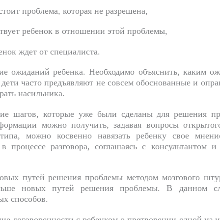
стоит проблема, которая не разрешена,
твует ребенок в отношении этой проблемы,
енок ждет от специалиста.
ие ожиданий ребенка. Необходимо объяснить, каким ож
 дети часто предъявляют не совсем обоснованные и опр
рать насильника.
ние шагов, которые уже были сделаны для решения пр
формации можно получить, задавая вопросы открытого
 типа, можно косвенно навязать ребенку свое мнен
 в процессе разговора, соглашаясь с консультантом 
новых путей решения проблемы методом мозгового шту
ьше новых путей решения проблемы. В данном слу
х способов.
ние договоренности с ребенком о претворении одной из 