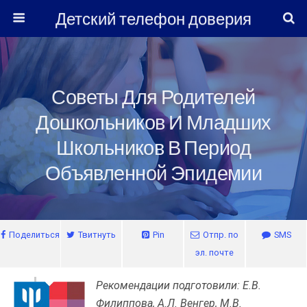
Детский телефон доверия
Советы Для Родителей
Дошкольников И Младших
Школьников В Период
Объявленной Эпидемии
Поделиться
Твитнуть
Pin
Отпр. по
SMS
эл. почте
Рекомендации подготовили: Е.В.
Филиппова, А.Л. Венгер, М.В.